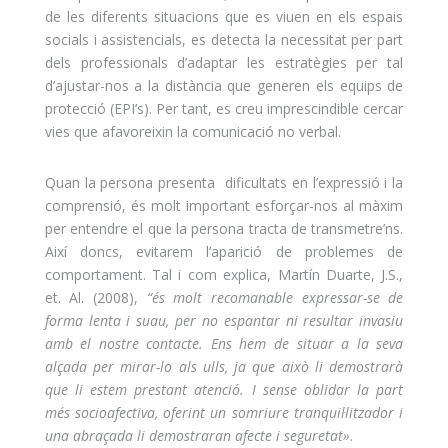
de les diferents situacions que es viuen en els espais
socials i assistencials, es detecta la necessitat per part
dels professionals d’adaptar les estratègies per tal
d’ajustar-nos a la distància que generen els equips de
protecció (EPI’s). Per tant, es creu imprescindible cercar
vies que afavoreixin la comunicació no verbal.
Quan la persona presenta dificultats en l’expressió i la
comprensió, és molt important esforçar-nos al màxim
per entendre el que la persona tracta de transmetre’ns.
Així doncs, evitarem l’aparició de problemes de
comportament. Tal i com explica, Martín Duarte, J.S.,
et. Al. (2008),
“és molt recomanable expressar-se de
forma lenta i suau, per no espantar ni resultar invasiu
amb el nostre contacte. Ens hem de situar a la seva
alçada per mirar-lo als ulls, ja que això li demostrarà
que li estem prestant atenció. I sense oblidar la part
més socioafectiva, oferint un somriure tranquil·litzador i
una abraçada li demostraran afecte i seguretat»
.