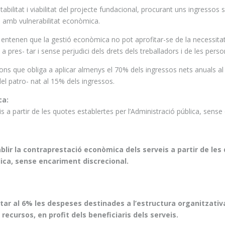
abilitat i
viabilitat
del projecte fundacional, procurant uns ingressos su
 amb vulnerabilitat econòmica.
c entenen que la gestió econòmica no pot aprofitar-se de la necessita
 a pres- tar i sense perjudici dels drets dels treballadors i de les perso
s que obliga a aplicar almenys el 70% dels ingressos nets anuals al co
l patro- nat al 15% dels ingressos.
ca:
is a partir de les quotes establertes per l’Administració pública, sens
blir la contraprestació econòmica dels serveis a partir de les
lica, sense encariment discrecional.
tar al 6% les despeses destinades a l’estructura organitzativa
 recursos, en profit dels beneficiaris dels serveis.