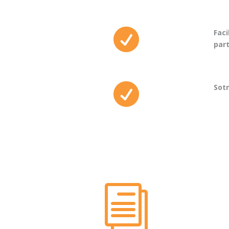

Faci
part

Sotm
i