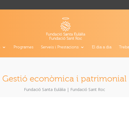
s
Programes
Serveis i Prestacions
El dia a dia
Treba
Gestió econòmica i patrimonial
Fundació Santa Eulàlia
|
Fundació Sant Roc