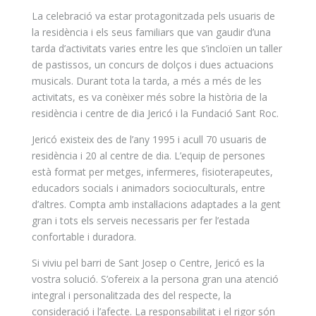
La celebració va estar protagonitzada pels usuaris de
la residència i els seus familiars que van gaudir d’una
tarda d’activitats varies entre les que s’incloïen un taller
de pastissos, un concurs de dolços i dues actuacions
musicals. Durant tota la tarda, a més a més de les
activitats, es va conèixer més sobre la història de la
residència i centre de dia Jericó i la Fundació Sant Roc.
Jericó existeix des de l’any 1995 i acull 70 usuaris de
residència i 20 al centre de dia. L’equip de persones
està format per metges, infermeres, fisioterapeutes,
educadors socials i animadors socioculturals, entre
d’altres. Compta amb instal·lacions adaptades a la gent
gran i tots els serveis necessaris per fer l’estada
confortable i duradora.
Si viviu pel barri de Sant Josep o Centre, Jericó es la
vostra solució. S’ofereix a la persona gran una atenció
integral i personalitzada des del respecte, la
consideració i l’afecte. La responsabilitat i el rigor són