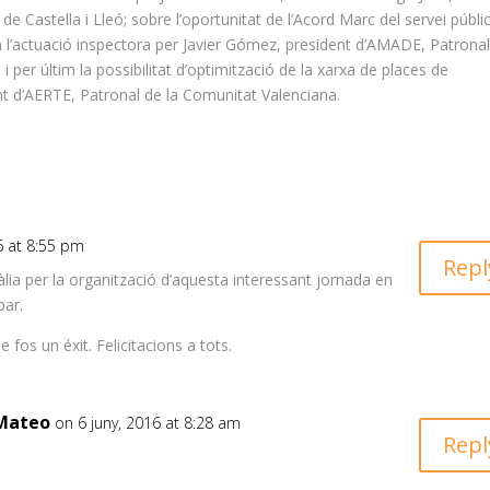
de Castella i Lleó; sobre l’oportunitat de l’Acord Marc del servei públi
 l’actuació inspectora per
Javier
Gómez, president d’
AMADE
, Patrona
i per últim la possibilitat d’optimització de la xarxa de places de
t d’
AERTE
, Patronal de la Comunitat Valenciana.
6 at 8:55 pm
Repl
làlia per la organització d’aquesta interessant jornada en
par.
fos un éxit. Felicitacions a tots.
Mateo
on 6 juny, 2016 at 8:28 am
Repl