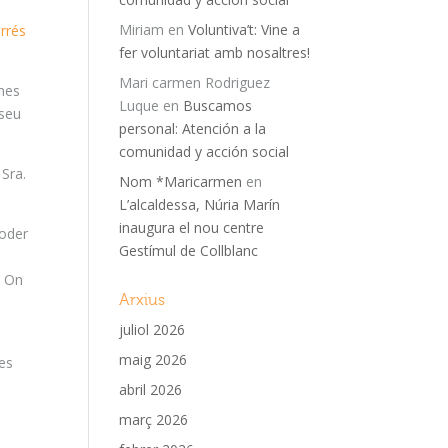
Miriam
en
Voluntiva’t: Vine a
rrés
fer voluntariat amb nosaltres!
Mari carmen Rodriguez
omes
Luque
en
Buscamos
 seu
personal: Atención a la
comunidad y acción social
. Sra.
Nom *Maricarmen
en
L’alcaldessa, Núria Marín
inaugura el nou centre
poder
Gestímul de Collblanc
. On
Arxius
juliol 2026
maig 2026
ues
abril 2026
març 2026