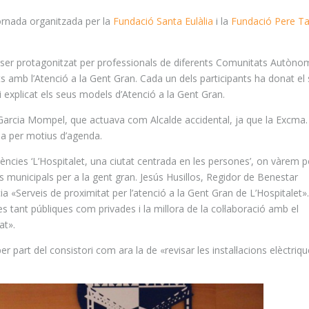
ornada organitzada per la
Fundació Santa Eulàlia
i la
Fundació Pere Ta
va ser protagonitzat per professionals de diferents Comunitats Autòn
ts amb l’Atenció a la Gent Gran. Cada un dels participants ha donat el
 i explicat els seus models d’Atenció a la Gent Gran.
 Garcia
Mompel
, que actuava com Alcalde accidental, ja que la
Excma
ia per motius d’agenda.
ències ‘L’Hospitalet, una ciutat centrada en les persones’, on vàrem 
s municipals per a la gent gran. Jesús
Husillos
, Regidor de Benestar
cia «Serveis de proximitat per l’atenció a la Gent Gran de L’Hospitalet»
s tant públiques com privades i la millora de la col·laboració amb
el
at».
r part del consistori com ara la de «revisar les instal·lacions elèctriq