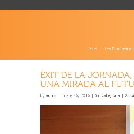
Inici
Les Fundacion
ÈXIT DE LA JORNADA;
UNA MIRADA AL FUT
by
admin
|
maig 26, 2016
|
Sin categoría
|
2 c