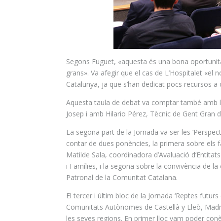
Segons
Fuguet
, «aquesta és una bona oportunit
grans». Va afegir que el cas de L’Hospitalet «el
Catalunya, ja que s’han dedicat pocs recursos a c
Aquesta taula de debat va comptar també amb l
Josep i amb
Hilario
Pérez, Tècnic de Gent Gran de
La segona part de la Jornada va ser les ‘Perspect
contar de dues ponències, la primera sobre els f
Matilde Sala, coordinadora d’Avaluació d’Entitat
i Famílies, i la segona sobre la convivència de la
Patronal de la Comunitat Catalana.
El tercer i últim bloc de la Jornada ‘Reptes futurs
Comunitats Autònomes de Castellà
y
Lleò
, Madr
les seves regions. En primer lloc vam poder conèi