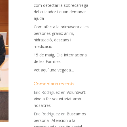
com detectar la sobrecàrrega
del cuidador i quan demanar
ajuda
Com afecta la primavera a les
persones grans: ànim,
hidratació, descans i
medicació
15 de maig, Dia Internacional
de les Famílies
Vet aquí una vegada…
Comentaris recents
Eric Rodríguez
en
Voluntiva’t:
Vine a fer voluntariat amb
nosaltres!
Eric Rodríguez
en
Buscamos
personal: Atención a la
comunidad y acción social