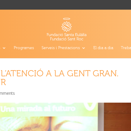
s
Programes
Serveis i Prestacions
El dia a dia
Treba
 L’ATENCIÓ A LA GENT GRAN.
UR
omments