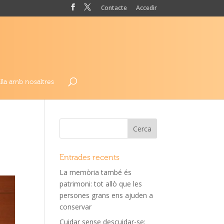
Contacte
Accedir
lla amb nosaltres
Entrades recents
La memòria també és
patrimoni: tot allò que les
persones grans ens ajuden a
conservar
Cuidar sense descuidar-se: