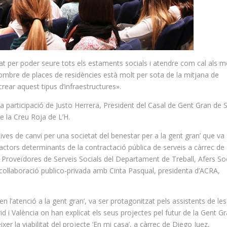
at per poder seure tots els estaments socials i atendre com cal als 
 nombre de places de residències està molt per sota de la mitjana de
rear aquest tipus d’infraestructures».
a participació de
Justo
Herrera, President del Casal de Gent Gran de 
 la Creu Roja de L’H.
ives de canvi per una societat del benestar per a la gent gran’ que va
actors determinants de la contractació pública de serveis a càrrec de
s Proveïdores de Serveis Socials del Departament de Treball, Afers So
 col·laboració publico-privada amb Cinta Pasqual, presidenta d’
ACRA
,
 en l’atenció a la gent gran’, va ser protagonitzat pels assistents de les
id i València on han explicat els seus projectes pel futur de la Gent G
xer la viabilitat del projecte ‘En mi casa’, a càrrec de Diego
Juez
,