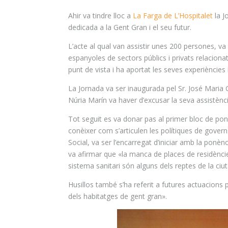
Ahir va tindre lloc a
La Farga de L’Hospitalet
la J
dedicada a la Gent Gran i el seu futur.
L’acte al qual van assistir unes 200 persones, 
espanyoles de sectors públics i privats relaciona
punt de vista i ha aportat les seves experiències
La Jornada va ser inaugurada pel Sr. José Maria
Núria Marín va haver d’excusar la seva assistènc
Tot seguit es va donar pas al primer bloc de pon
conèixer com s’articulen les polítiques de govern
Social, va ser l’encarregat d’iniciar amb la ponèn
va afirmar que «la manca de places de residèncie
sistema
sanitari són alguns dels reptes de la ciut
Husillos
també s’ha referit a futures actuacions pe
dels habitatges de gent gran».