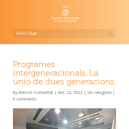
Select Page
Programes
intergeneracionals. La
unió de dues generacions.
by
Atenció Comunitat
|
des. 22, 2022
|
Sin categoría
|
0 comments