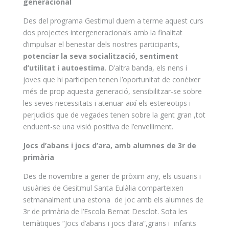
generacional
Des del programa Gestimul duem a terme aquest curs
dos projectes intergeneracionals amb la finalitat
d’impulsar el benestar dels nostres participants,
potenciar la seva socialització, sentiment
d’utilitat i autoestima
. D’altra banda, els nens i
joves que hi participen tenen l’oportunitat de conèixer
més de prop aquesta generació, sensibilitzar-se sobre
les seves necessitats i atenuar així els estereotips i
perjudicis que de vegades tenen sobre la gent gran ,tot
enduent-se una visió positiva de l’envelliment.
Jocs d’abans i jocs d’ara, amb alumnes de 3r de
primària
Des de novembre a gener de pròxim any, els usuaris i
usuàries de Gesitmul Santa Eulàlia comparteixen
setmanalment una estona de joc amb els alumnes de
3r de primària de l’Escola Bernat Desclot. Sota les
temàtiques “Jocs d’abans i jocs d’ara”,grans i infants