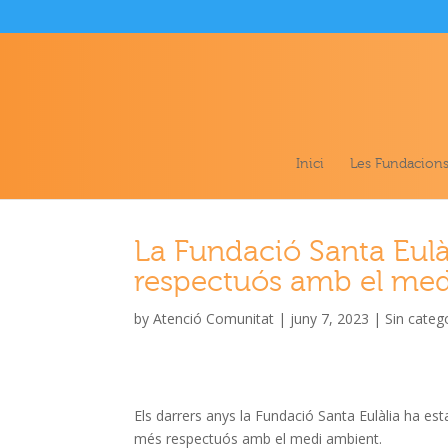
Inici
Les Fundacion
La Fundació Santa Eul
respectuós amb el me
by
Atenció Comunitat
|
juny 7, 2023
|
Sin categ
Els darrers anys la Fundació Santa Eulàlia ha esta
més respectuós amb el medi ambient.