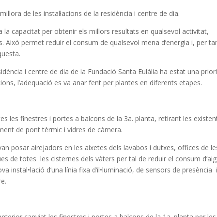
illora de les instal·lacions de la residència i centre de dia.
 la capacitat per obtenir els millors resultats en qualsevol activitat,
cs. Això permet reduir el consum de qualsevol mena d’energia i, per ta
questa.
idència i centre de dia de la Fundació Santa Eulàlia ha estat una priori
·lacions, l’adequació es va anar fent per plantes en diferents etapes.
s les finestres i portes a balcons de la 3a. planta, retirant les existen
ment de pont tèrmic i vidres de càmera.
 van posar airejadors en les aixetes dels lavabos i dutxes, offices de le
es de totes les cisternes dels vàters per tal de reduir el consum d’aig
 instal•lació d’una línia fixa d’il•luminació, de sensors de presència 
re.
anterior canviat les finestres i portes a balcons de la 1a. planta per les