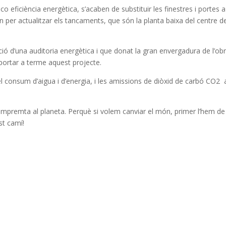
o eficiència energètica, s’acaben de substituir les finestres i portes a
n per actualitzar els tancaments, que són la planta baixa del centre d
ció d’una auditoria energètica i que donat la gran envergadura de l’obr
 portar a terme aquest projecte.
l consum d’aigua i d’energia, i les amissions de diòxid de carbó CO2 
mpremta al planeta. Perquè si volem canviar el món, primer l’hem de
st camí!