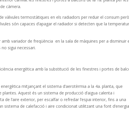
s de càmera.
ació de vàlvules termostàtiques en els radiadors per reduir el consum per
àlvules són capaces d’apagar el radiador si detecten que la temperatu
r amb variador de freqüència en la sala de màquines per a disminuir e
no sigui necessari.
iciència energètica amb la substitució de les finestres i portes de bal
 energètica mitjançant el sistema d’aerotèrmia a la 4a. planta, que
 plantes. Aquest és un sistema de producció d’aigua calenta i
ta de l’aire exterior, per escalfar o refredar l’espai interior, fins a una
n sistema de calefacció i aire condicionat utilitzant una font d’energi