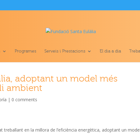
s
Programes
Serveis i Prestacions
El dia a dia
Treba
àlia, adoptant un model més
di ambient
oría
|
0 comments
t treballant en la millora de l’eficiència energètica, adoptant un mode