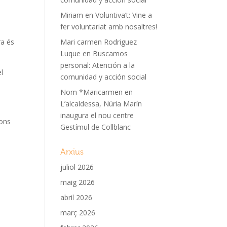
Miriam
en
Voluntiva’t: Vine a
fer voluntariat amb nosaltres!
ò
ra és
Mari carmen Rodriguez
Luque
en
Buscamos
personal: Atención a la
l
comunidad y acción social
Nom *Maricarmen
en
L’alcaldessa, Núria Marín
inaugura el nou centre
cons
Gestímul de Collblanc
Arxius
juliol 2026
maig 2026
a
abril 2026
març 2026