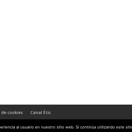
a de cookies
Canal Ètic
riencia al usuario en nuestro sitio web. Si continúa utilizando este si