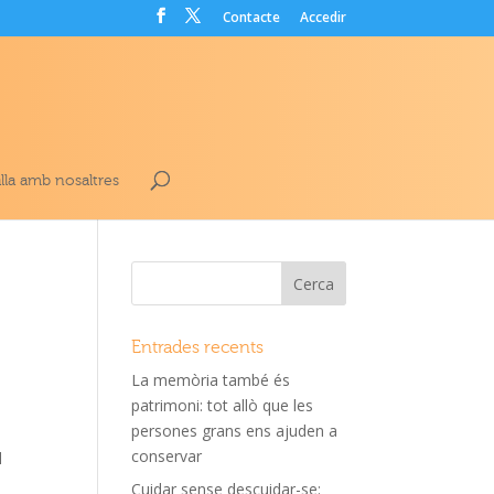
Contacte
Accedir
lla amb nosaltres
Entrades recents
La memòria també és
patrimoni: tot allò que les
persones grans ens ajuden a
conservar
l
Cuidar sense descuidar-se: