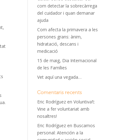
com detectar la sobrecàrrega
del cuidador i quan demanar
ajuda
nt,
Com afecta la primavera a les
persones grans: ànim,
hidratació, descans i
tat
medicació
15 de maig, Dia Internacional
de les Famílies
ts
Vet aquí una vegada…
Comentaris recents
s
Eric Rodríguez
en
Voluntiva’t:
ua.
Vine a fer voluntariat amb
i
nosaltres!
Eric Rodríguez
en
Buscamos
personal: Atención a la
comunidad y acción social