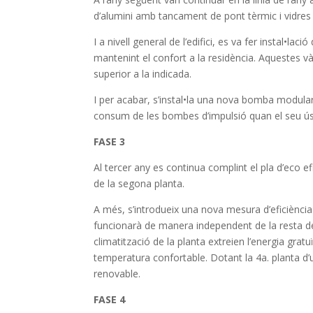
d’alumini amb tancament de pont tèrmic i vidre
I a nivell general de l’edifici, es va fer instal•l
mantenint el confort a la residència. Aquestes v
superior a la indicada.
I per acabar, s’instal•la una nova bomba modula
consum de les bombes d’impulsió quan el seu ús 
FASE 3
Al tercer any es continua complint el pla d’eco ef
de la segona planta.
A més, s’introdueix una nova mesura d’eficiència
funcionarà de manera independent de la resta de
climatització de la planta extreien l’energia gratuï
temperatura confortable. Dotant la 4a. planta d’u
renovable.
FASE 4