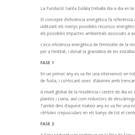
La Fundació Santa Eulàlia treballa dia a dia en la m
El concepte d’eficiència energètica fa referència a
utilitzant els menys possibles recursos energèti
els possibles impactes ambientals associats a a
L’eco-eficiència energètica de l’immoble de la res
per a l’entitat, i donat la grandària de les instal
FASE 1
En un primer any es va fer una intervenció en tote
de fusta, i col•locant unes d’alumini amb trenca
A nivell global de la residència i centre de dia es
plantes i cuina, així com reductors de descàrregu
També dins d’aquest mateix any es va fer una nova
cèl•lules crepusculars en els banys de tot el cent
FASE 2
A l’any següent van continuar en la línia de l’any 