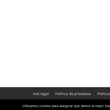
Avís legal
Política de privadesa
Polític
Utilizamos cookies para asegurar que damos la mejor expe
Designed by
Atoom Studio